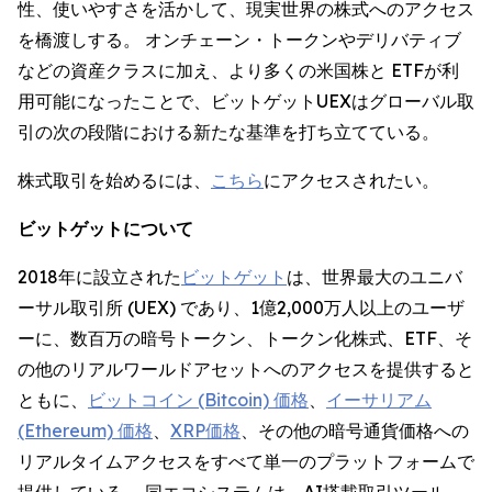
性、使いやすさを活かして、現実世界の株式へのアクセス
を橋渡しする。 オンチェーン・トークンやデリバティブ
などの資産クラスに加え、より多くの米国株と ETFが利
用可能になったことで、ビットゲットUEXはグローバル取
引の次の段階における新たな基準を打ち立てている。
株式取引を始めるには、
こちら
にアクセスされたい。
ビットゲットについて
2018年に設立された
ビットゲット
は、世界最大のユニバ
ーサル取引所 (UEX) であり、1億2,000万人以上のユーザ
ーに、数百万の暗号トークン、トークン化株式、ETF、そ
の他のリアルワールドアセットへのアクセスを提供すると
ともに、
ビットコイン (Bitcoin) 価格
、
イーサリアム
(Ethereum) 価格
、
XRP価格
、その他の暗号通貨価格への
リアルタイムアクセスをすべて単一のプラットフォームで
提供している。 同エコシステムは、AI搭載取引ツール、