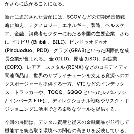
がさらに広がることになる。
新たに追加された資産には、SGOV などの短期米国債戦
略に加え、テクノロジー、エネルギー、製造、ヘルスケ
ア、金融、消費者セクターにわたる米国の主要企業、さら
に ビリビリ (Bilibili 、BILI)、ピンドゥオドゥオ
(Pinduoduo、PDD)、グラブ (GRAB)といった国際的な成
長企業が含まれる。 金 (GLD)、原油 (USO)、銅鉱業
(COPX)、レアアースメタル (REMX) などのコモディディ
関連商品は、世界のサプライチェーンを支える資源へのエ
クスポージャーを提供する一方、VTI などのインデック
ス・トラッカーや、TQQQ、SQQQ といったレバレッジ
/ インバース ETFは、ディレクショナル戦略やリスク・ポ
ジショニングに活用できる柔軟なツールを提供する。
今回の展開は、デジタル資産と従来の金融商品が並行して
機能する統合取引環境への関心の高まりを反映している。