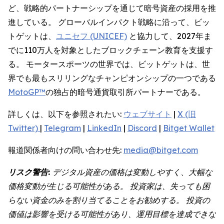
ど、戦略的パートナーシップを通じて暗号資産の採用を推
進している。 グローバルインパクト戦略に沿って、ビッ
トゲットは、
ユニセフ (UNICEF)
と協力して、2027年ま
でに110万人を対象としたブロックチェーン教育を支援す
る。 モータースポーツの世界では、ビットゲットは、世
界でも最もスリリングなチャンピオンシップの一つである
MotoGP™
の独占的暗号通貨取引所パートナーである。
詳しくは、以下を参照されたい:
ウェブサイト
|
X (旧
Twitter)
|
Telegram
|
LinkedIn
|
Discord
|
Bitget Wallet
報道関係者向けの問い合わせ先:
media@bitget.com
リスク警告:
デジタル資産の価格は変動しやすく、大幅な
価格変動が生じる可能性がある。 投資家は、失っても困
らない資金のみを割り当てることをお勧めする。 投資の
価値は影響を受ける可能性があり、運用目標を達成できな