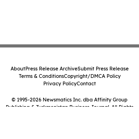
About
Press Release Archive
Submit Press Release
Terms & Conditions
Copyright/DMCA Policy
Privacy Policy
Contact
© 1995-2026 Newsmatics Inc. dba Affinity Group
Publishing & Turkmenistan Business Journal. All Rights
Reserved.
Cookie Settings / Your Privacy Choices