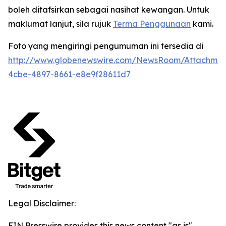
boleh ditafsirkan sebagai nasihat kewangan. Untuk
maklumat lanjut, sila rujuk
Terma Penggunaan
kami.
Foto yang mengiringi pengumuman ini tersedia di
http://www.globenewswire.com/NewsRoom/Attachme
4cbe-4897-8661-e8e9f28611d7
Legal Disclaimer:
EIN Presswire provides this news content "as is"