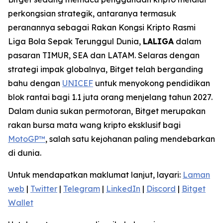
perkongsian strategik, antaranya termasuk
peranannya sebagai Rakan Kongsi Kripto Rasmi
Liga Bola Sepak Terunggul Dunia,
LALIGA
dalam
pasaran TIMUR, SEA dan LATAM. Selaras dengan
strategi impak globalnya, Bitget telah berganding
bahu dengan
UNICEF
untuk menyokong pendidikan
blok rantai bagi 1.1 juta orang menjelang tahun 2027.
Dalam dunia sukan permotoran, Bitget merupakan
rakan bursa mata wang kripto eksklusif bagi
MotoGP™
, salah satu kejohanan paling mendebarkan
di dunia.
Untuk mendapatkan maklumat lanjut, layari:
Laman
web
|
Twitter
|
Telegram
|
LinkedIn
|
Discord
|
Bitget
Wallet